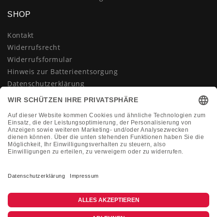
SHOP
Kontakt
Widerrufsrecht
Widerrufsformular
Hinweis zur Batterieentsorgung
Datenschutzerklärung
AGB
Impressum
Vertrag widerrufen
KONTAKT
Montag-Freitag 10:00-18:00 Uhr
+49 (0)2133 210433
shop@dienadel.de
Kieler Str. 18 - 41540 Dormagen