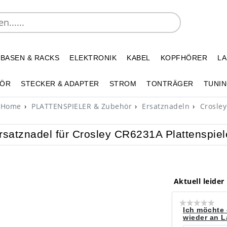
 BASEN & RACKS
ELEKTRONIK
KABEL
KOPFHÖRER
L
HÖR
STECKER & ADAPTER
STROM
TONTRÄGER
TUNIN
Home
PLATTENSPIELER & Zubehör
Ersatznadeln
Crosley
rsatznadel für Crosley CR6231A Plattenspiel
Aktuell leider
Ich möchte 
wieder an La