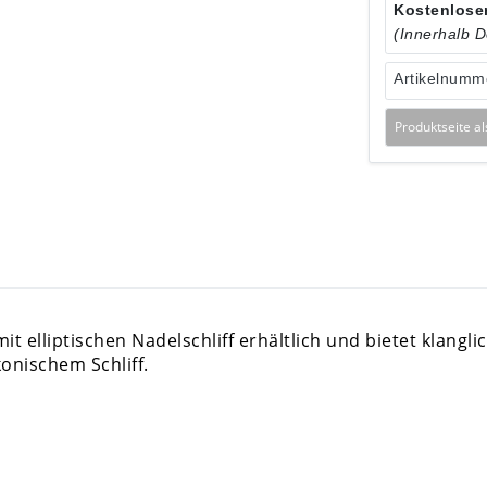
Kostenloser
(Innerhalb 
Artikelnumm
Produktseite a
t elliptischen Nadelschliff erhältlich und bietet klanglic
nischem Schliff.