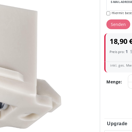
E-MAIL-ADRESS
Hiermit best
Senden
18,90 
1
Preis pro:
inkl. ges. MwS
Menge:
Upgrade