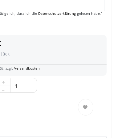
E
*
ätige ich, dass ich die
Daten­schutz­erklärung
gelesen habe.
€
Stück
t. zzgl.
Versandkosten