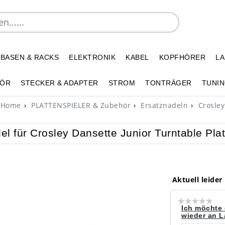
 BASEN & RACKS
ELEKTRONIK
KABEL
KOPFHÖRER
L
HÖR
STECKER & ADAPTER
STROM
TONTRÄGER
TUNIN
Home
PLATTENSPIELER & Zubehör
Ersatznadeln
Crosley
el für Crosley Dansette Junior Turntable Plat
Aktuell leider
Ich möchte 
wieder an La