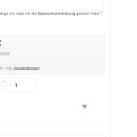
E
*
ätige ich, dass ich die
Daten­schutz­erklärung
gelesen habe.
€
Stück
t. zzgl.
Versandkosten