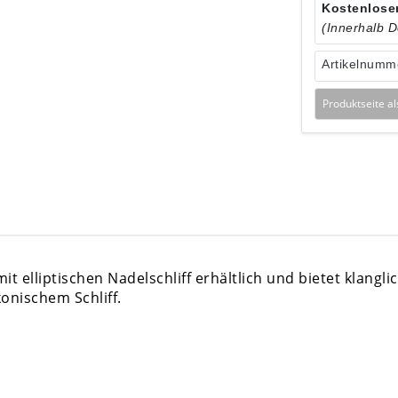
Kostenloser
(Innerhalb 
Artikelnumm
Produktseite a
t elliptischen Nadelschliff erhältlich und bietet klanglic
nischem Schliff.