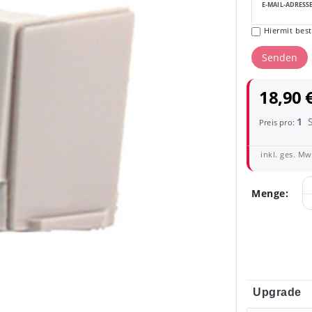
E-MAIL-ADRESS
Hiermit best
Senden
18,90 
1
Preis pro:
inkl. ges. MwS
Menge:
Upgrade