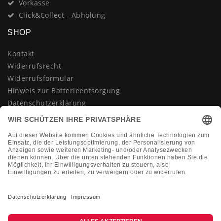
Vorkasse
Click&Collect - Abholung
SHOP
Kontakt
Widerrufsrecht
Widerrufsformular
Hinweis zur Batterieentsorgung
Datenschutzerklärung
AGB
Impressum
Vertrag widerrufen
KONTAKT
Montag-Freitag 10:00-18:00 Uhr
+49 (0)2133 210433
shop@dienadel.de