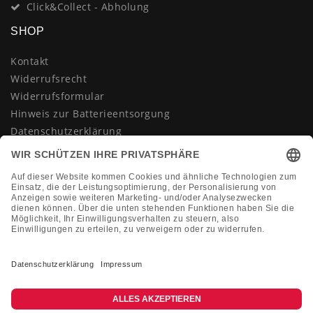
Click&Collect - Abholung
SHOP
Kontakt
Widerrufsrecht
Widerrufsformular
Hinweis zur Batterieentsorgung
Datenschutzerklärung
AGB
Impressum
Vertrag widerrufen
KONTAKT
Montag-Freitag 10:00-18:00 Uhr
+49 (0)2133 210433
shop@dienadel.de
Kieler Str. 18 - 41540 Dormagen