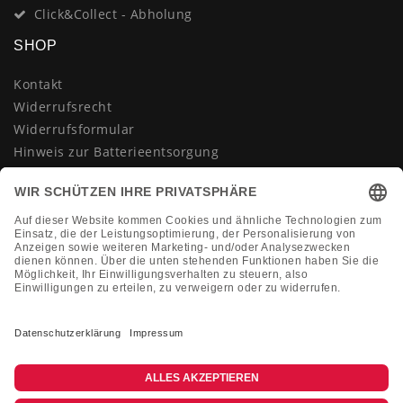
Click&Collect - Abholung
SHOP
Kontakt
Widerrufsrecht
Widerrufsformular
Hinweis zur Batterieentsorgung
Datenschutzerklärung
AGB
Impressum
Vertrag widerrufen
KONTAKT
Montag-Freitag 10:00-18:00 Uhr
+49 (0)2133 210433
shop@dienadel.de
Kieler Str. 18 - 41540 Dormagen