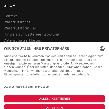
SHOP
Kontakt
Widerrufsrecht
Widerrufsformular
Hinweis zur Batterieentsorgung
Datenschutzerklärung
AGB
Impressum
Vertrag widerrufen
KONTAKT
Montag-Freitag 10:00-18:00 Uhr
+49 (0)2133 210433
shop@dienadel.de
Kieler Str. 18 - 41540 Dormagen