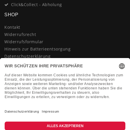
Click&Collect - Abholung
SHOP
Kontakt
Widerrufsrecht
Widerrufsformular
Hinweis zur Batterieentsorgung
Datenschutzerklärung
AGB
Impressum
Vertrag widerrufen
KONTAKT
Montag-Freitag 10:00-18:00 Uhr
+49 (0)2133 210433
shop@dienadel.de
Kieler Str. 18 - 41540 Dormagen