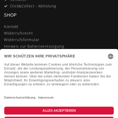
Click&Collect - Abholung
SHOP
Kontakt
Widerrufsrecht
Widerrufsformular
Hinweis zur Batterieentsorgung
Datenschutzerklärung
AGB
Impressum
Vertrag widerrufen
KONTAKT
Montag-Freitag 10:00-18:00 Uhr
+49 (0)2133 210433
shop@dienadel.de