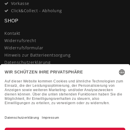
Vorkasse
Click&Collect - Abholung
SHOP
Kontakt
Widerrufsrecht
Widerrufsformular
Hinweis zur Batterieentsorgung
Datenschutzerklärung
AGB
Impressum
Vertrag widerrufen
KONTAKT
Montag-Freitag 10:00-18:00 Uhr
+49 (0)2133 210433
shop@dienadel.de