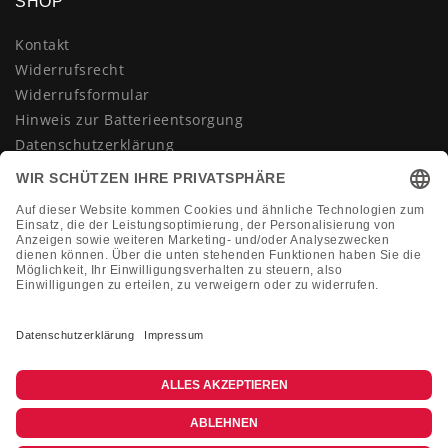
SHOP
Kontakt
Widerrufsrecht
Widerrufsformular
Hinweis zur Batterieentsorgung
Datenschutzerklärung
AGB
Impressum
Vertrag widerrufen
KONTAKT
Montag-Freitag 10:00-18:00 Uhr
+49 (0)2133 210433
shop@dienadel.de
Kieler Str. 18 - 41540 Dormagen
Kundenmeinungen