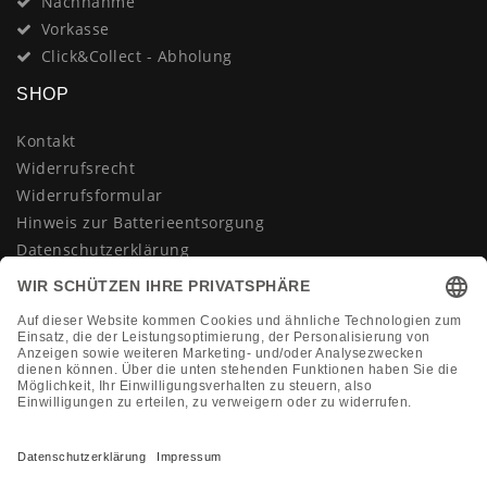
Nachnahme
Vorkasse
Click&Collect - Abholung
SHOP
Kontakt
Widerrufsrecht
Widerrufsformular
Hinweis zur Batterieentsorgung
Datenschutzerklärung
AGB
Impressum
Vertrag widerrufen
KONTAKT
Montag-Freitag 10:00-18:00 Uhr
+49 (0)2133 210433