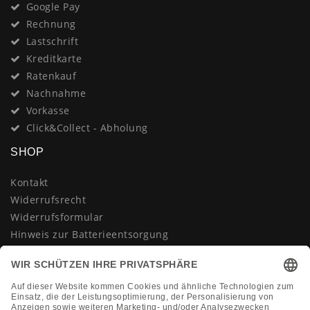
Google Pay
Rechnung
Lastschrift
Kreditkarte
Ratenkauf
Nachnahme
Vorkasse
Click&Collect - Abholung
SHOP
Kontakt
Widerrufsrecht
Widerrufsformular
Hinweis zur Batterieentsorgung
Datenschutzerklärung
AGB
Impressum