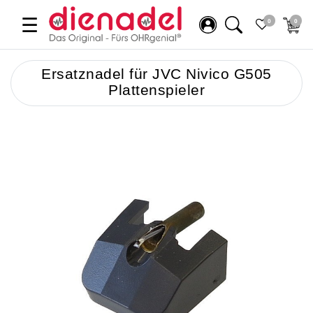
☰
0
0
Ersatznadel für JVC Nivico G505
Plattenspieler