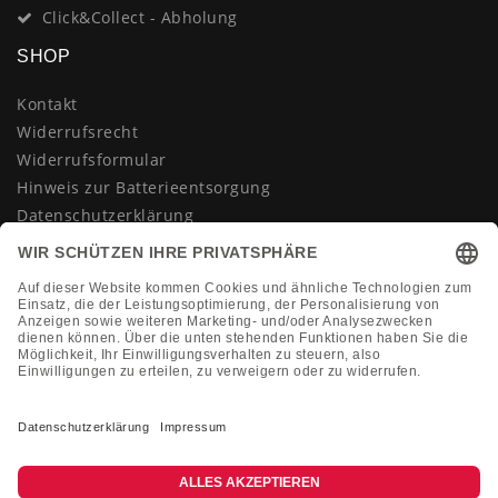
Click&Collect - Abholung
SHOP
Kontakt
Widerrufsrecht
Widerrufsformular
Hinweis zur Batterieentsorgung
Datenschutzerklärung
AGB
Impressum
Vertrag widerrufen
KONTAKT
Montag-Freitag 10:00-18:00 Uhr
+49 (0)2133 210433
shop@dienadel.de
Kieler Str. 18 - 41540 Dormagen