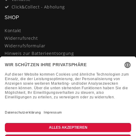
Click&Collect - Abholung
SHOP
Kontakt
Widerrufsrecht
Widerrufsformular
Hinweis zur Batterieentsorgung
Datenschutzerklärung
AGB
Impressum
Vertrag widerrufen
KONTAKT
Montag-Freitag 10:00-18:00 Uhr
+49 (0)2133 210433
shop@dienadel.de