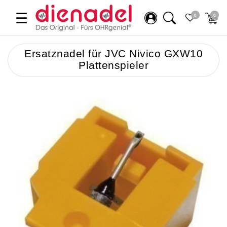
☰
0
0
Ersatznadel für JVC Nivico GXW10
Plattenspieler