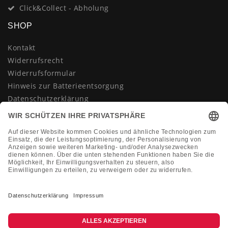
Click&Collect - Abholung
SHOP
Kontakt
Widerrufsrecht
Widerrufsformular
Hinweis zur Batterieentsorgung
Datenschutzerklärung
AGB
Impressum
Vertrag widerrufen
KONTAKT
Montag-Freitag 10:00-18:00 Uhr
+49 (0)2133 210433
shop@dienadel.de
Kieler Str. 18 - 41540 Dormagen