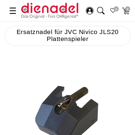
☰
0
0
Ersatznadel für JVC Nivico JLS20
Plattenspieler