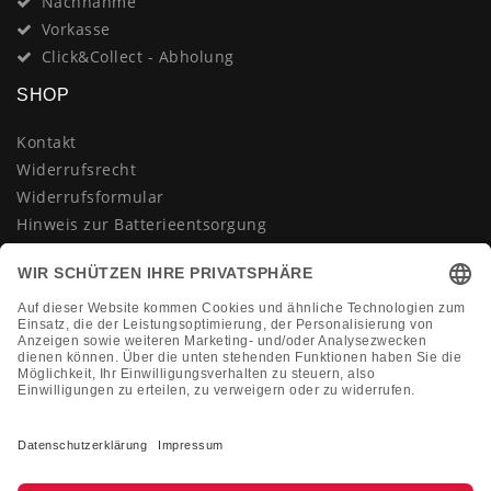
Nachnahme
Vorkasse
Click&Collect - Abholung
SHOP
Kontakt
Widerrufsrecht
Widerrufsformular
Hinweis zur Batterieentsorgung
Datenschutzerklärung
AGB
Impressum
Vertrag widerrufen
KONTAKT
Montag-Freitag 10:00-18:00 Uhr
+49 (0)2133 210433