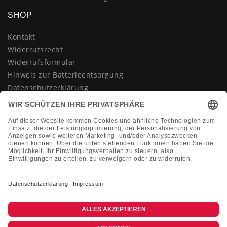
SHOP
Kontakt
Widerrufsrecht
Widerrufsformular
Hinweis zur Batterieentsorgung
Datenschutzerklärung
AGB
Impressum
Vertrag widerrufen
KONTAKT
Montag-Freitag 10:00-18:00 Uhr
+49 (0)2133 210433
shop@dienadel.de
Kieler Str. 18 - 41540 Dormagen