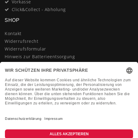
Vorkasse
Click&Collect - Abholung
SHOP
Kontakt
Widerrufsrecht
Widerrufsformular
Hinweis zur Batterieentsorgung
Datenschutzerklärung
AGB
Impressum
Vertrag widerrufen
KONTAKT
Montag-Freitag 10:00-18:00 Uhr
+49 (0)2133 210433
shop@dienadel.de