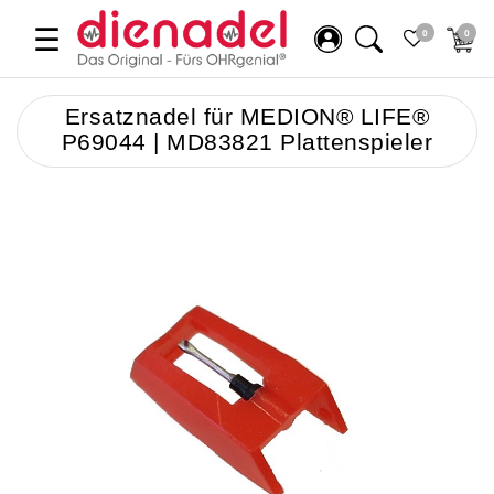
☰
0
0
Ersatznadel für MEDION® LIFE®
P69044 | MD83821 Plattenspieler