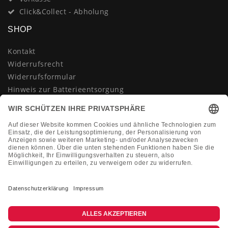
Click&Collect - Abholung
SHOP
Kontakt
Widerrufsrecht
Widerrufsformular
Hinweis zur Batterieentsorgung
Datenschutzerklärung
AGB
Impressum
Vertrag widerrufen
KONTAKT
Montag-Freitag 10:00-18:00 Uhr
+49 (0)2133 210433
shop@dienadel.de