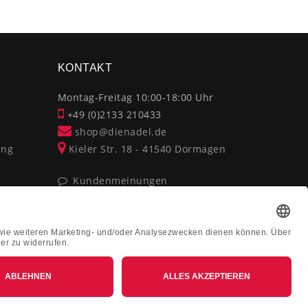
×
KONTAKT
Montag-Freitag 10:00-18:00 Uhr
+49 (0)2133 210433
shop@dienadel.de
ung
Kieler Str. 18 - 41540 Dormagen
Kundenmeinungen
Soziale Verantwortung