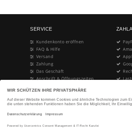
SERVICE
ZAHL
Kundenkonto eröffnen
PayP
FAQ & Hilfe
Ama
Versand
App
Zahlung
Goo
Das Geschäft
Rec
Anschrift & Öffnungszeiten
Last
Geschenk-Gutschein
Kred
Newsletter
Rat
Nac
In Gedenken an:
Vor
Jürgen Duhn
Clic