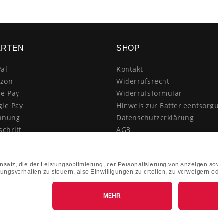
ARTEN
SHOP
al
Kontakt
zon
Widerrufsrecht
le Pay
Widerrufsformular
gle Pay
Hinweis zur Batterieentsorg
hnung
Datenschutzerklärung
schrift
AGB
itkarte
Impressum
enkauf
Vertrag widerrufen
hnahme
kasse
k&Collect - Abholung