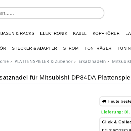
 BASEN & RACKS
ELEKTRONIK
KABEL
KOPFHÖRER
L
HÖR
STECKER & ADAPTER
STROM
TONTRÄGER
TUNIN
ome
PLATTENSPIELER & Zubehör
Ersatznadeln
Mitsubis
satznadel für Mitsubishi DP84DA Plattenspie
Heute bestel
Lieferung: Di.
Click & Colle
Heute bestellen