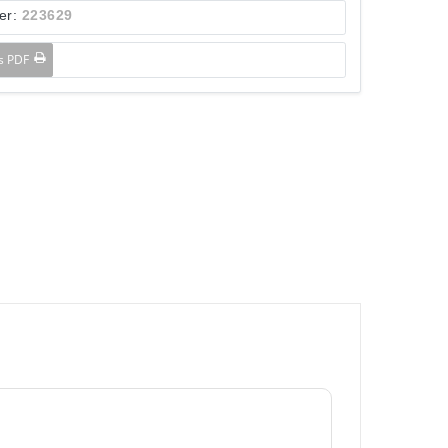
er:
223629
ls PDF