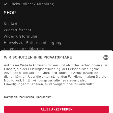
Click&Collect - Abholung
SHOP
Kontakt
Widerrufsrecht
Widerrufsformular
Hinweis zur Batterieentsorgung
Datenschutzerklärung
AGB
Impressum
Vertrag widerrufen
KONTAKT
Montag-Freitag 10:00-18:00 Uhr
+49 (0)2133 210433
shop@dienadel.de
Kieler Str. 18 - 41540 Dormagen