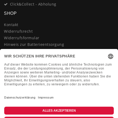
Click&Collect - Abholung
SHOP
Kontakt
Widerrufsrecht
Widerrufsformular
Hinweis zur Batterieentsorgung
Datenschutzerklärung
AGB
Impressum
Vertrag widerrufen
KONTAKT
Montag-Freitag 10:00-18:00 Uhr
+49 (0)2133 210433
shop@dienadel.de
Kieler Str. 18 - 41540 Dormagen