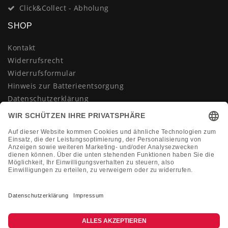
Click&Collect - Abholung
SHOP
Kontakt
Widerrufsrecht
Widerrufsformular
Hinweis zur Batterieentsorgung
Datenschutzerklärung
AGB
Impressum
Vertrag widerrufen
KONTAKT
Montag-Freitag 10:00-18:00 Uhr
+49 (0)2133 210433
shop@dienadel.de
Kieler Str. 18 - 41540 Dormagen