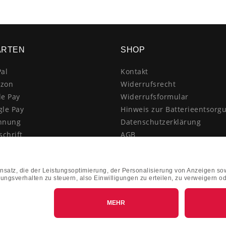
ARTEN
SHOP
al
Kontakt
zon
Widerrufsrecht
le Pay
Widerrufsformular
gle Pay
Hinweis zur Batterieentsorg
hnung
Datenschutzerklärung
schrift
AGB
itkarte
Impressum
enkauf
Vertrag widerrufen
hnahme
kasse
k&Collect - Abholung