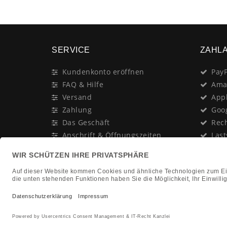
SERVICE
ZAHL
Kundenkonto eröffnen
PayP
FAQ & Hilfe
Ama
Versand
App
Zahlung
Goo
Das Geschäft
Rec
Anschrift & Öffnungszeiten
Last
Geschenk-Gutschein
Kred
Newsletter
Rat
Nac
In Gedenken an:
Vor
Jürgen Duhn
Clic