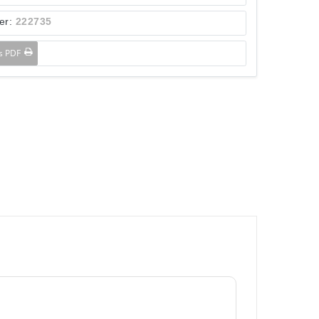
er:
222735
ls PDF