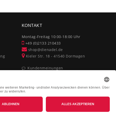
×
KONTAKT
Montag-Freitag 10:00-18:00 Uhr
+49 (0)2133 210433
shop@dienadel.de
ung
Kieler Str. 18 - 41540 Dormagen
Kundenmeinungen
Soziale Verantwortung