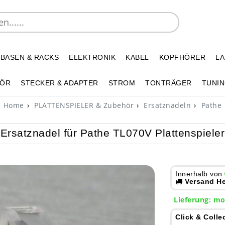
 BASEN & RACKS
ELEKTRONIK
KABEL
KOPFHÖRER
L
HÖR
STECKER & ADAPTER
STROM
TONTRÄGER
TUNIN
Home
PLATTENSPIELER & Zubehör
Ersatznadeln
Pathe
Ersatznadel für Pathe TL070V Plattenspieler
Innerhalb von
Versand He
Lieferung:
mo
Click & Colle