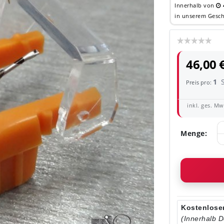
Innerhalb von
in unserem Gesch
46,00 
1
Preis pro:
inkl. ges. MwS
Menge:
Kostenloser
(Innerhalb 