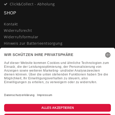
Click&Collect - Abholung
SHOP
Kontakt
Widerrufsrecht
Widerrufsformular
Hinweis zur Batterieentsorgung
Datenschutzerklärung
AGB
Impressum
Vertrag widerrufen
KONTAKT
Montag-Freitag 10:00-18:00 Uhr
+49 (0)2133 210433
shop@dienadel.de
Kieler Str. 18 - 41540 Dormagen