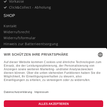
Vorkasse
Click&Collect - Abholung
SHOP
Kontakt
Widerrufsrecht
Widerrufsformular
Hinweis zur Batterieentsorgung
Datenschutzerklärung
AGB
Impressum
Vertrag widerrufen
KONTAKT
Montag-Freitag 10:00-18:00 Uhr
+49 (0)2133 210433
shop@dienadel.de