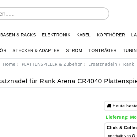
 BASEN & RACKS
ELEKTRONIK
KABEL
KOPFHÖRER
L
HÖR
STECKER & ADAPTER
STROM
TONTRÄGER
TUNIN
Home
PLATTENSPIELER & Zubehör
Ersatznadeln
Rank
satznadel für Rank Arena CR4040 Plattenspie
Heute bestel
Lieferung: Mo
Click & Colle
Innerhalb von