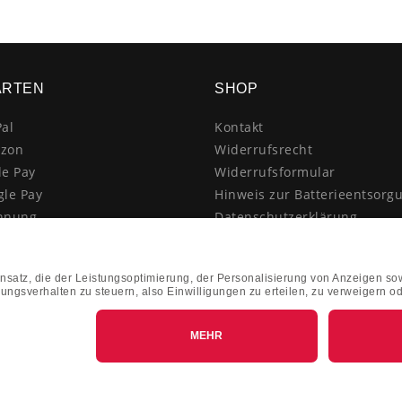
ARTEN
SHOP
al
Kontakt
zon
Widerrufsrecht
le Pay
Widerrufsformular
gle Pay
Hinweis zur Batterieentsorg
hnung
Datenschutzerklärung
schrift
AGB
itkarte
Impressum
enkauf
Vertrag widerrufen
hnahme
kasse
k&Collect - Abholung