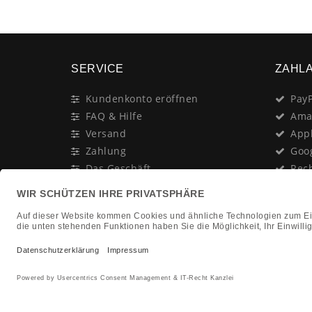
SERVICE
ZAHL
Kundenkonto eröffnen
PayP
FAQ & Hilfe
Ama
Versand
App
Zahlung
Goo
Das Geschäft
Rec
Anschrift & Öffnungszeiten
Last
Geschenk-Gutschein
Kred
Newsletter
Rat
Nac
In Gedenken an:
Vor
Jürgen Duhn
Clic