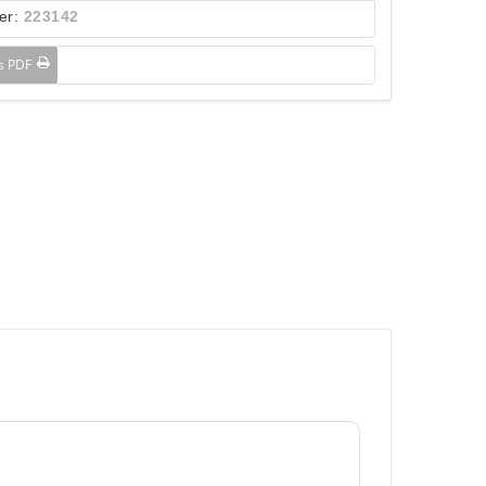
er:
223142
ls PDF