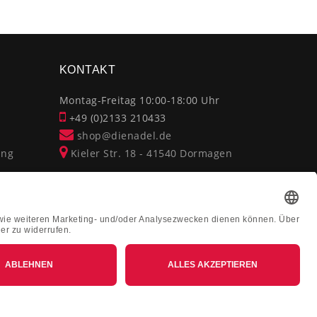
×
KONTAKT
Montag-Freitag 10:00-18:00 Uhr
+49 (0)2133 210433
shop@dienadel.de
ung
Kieler Str. 18 - 41540 Dormagen
Kundenmeinungen
Soziale Verantwortung