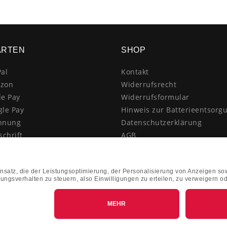
ARTEN
SHOP
al
Kontakt
zon
Widerrufsrecht
le Pay
Widerrufsformular
gle Pay
Hinweis zur Batterieentsorg
hnung
Datenschutzerklärung
schrift
AGB
itkarte
Impressum
enkauf
Vertrag widerrufen
hnahme
kasse
k&Collect - Abholung