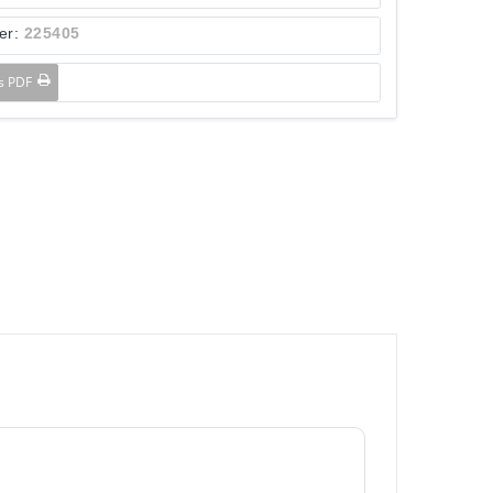
er:
225405
ls PDF