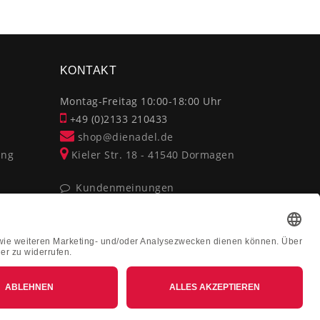
×
KONTAKT
Montag-Freitag 10:00-18:00 Uhr
+49 (0)2133 210433
shop@dienadel.de
ung
Kieler Str. 18 - 41540 Dormagen
Kundenmeinungen
Soziale Verantwortung