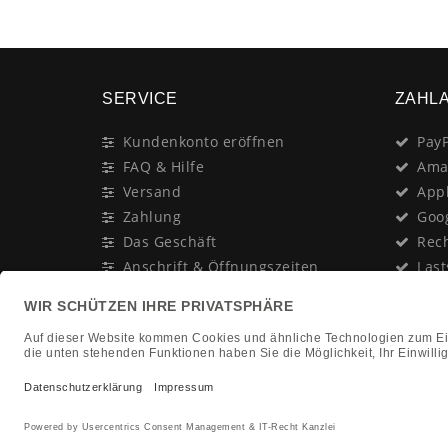
SERVICE
ZAHL
Kundenkonto eröffnen
PayP
FAQ & Hilfe
Ama
Versand
App
Zahlung
Goo
Das Geschäft
Rec
Anschrift & Öffnungszeiten
Last
Geschenk-Gutschein
Kred
Newsletter
Rat
Nac
In Gedenken an:
Vor
Jürgen Duhn
Clic