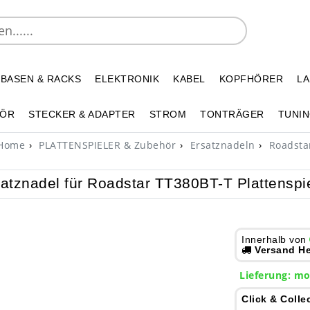
 BASEN & RACKS
ELEKTRONIK
KABEL
KOPFHÖRER
L
HÖR
STECKER & ADAPTER
STROM
TONTRÄGER
TUNIN
Home
PLATTENSPIELER & Zubehör
Ersatznadeln
Roadsta
atznadel für Roadstar TT380BT-T Plattenspi
Innerhalb von
Versand He
Lieferung:
mo
Click & Colle