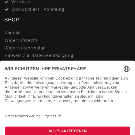
Vorkasse
Click&Collect - Abholung
SHOP
Kontakt
Widerrufsrecht
Widerrufsformular
Hinweis zur Batterieentsorgung
Datenschutzerklärung
AGB
Impressum
Vertrag widerrufen
KONTAKT
Montag-Freitag 10:00-18:00 Uhr
+49 (0)2133 210433
shop@dienadel.de