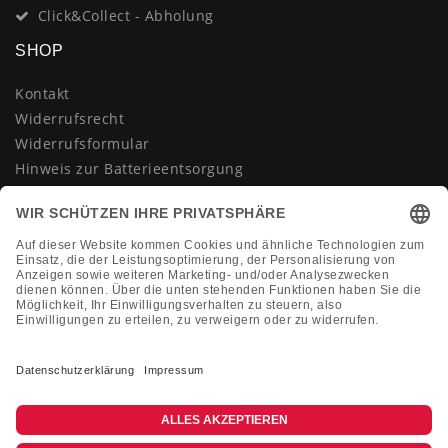
Click&Collect - Abholung
SHOP
Kontakt
Widerrufsrecht
Widerrufsformular
Hinweis zur Batterieentsorgung
Datenschutzerklärung
AGB
Impressum
Vertrag widerrufen
KONTAKT
Montag-Freitag 10:00-18:00 Uhr
+49 (0)2133 210433
shop@dienadel.de
Kieler Str. 18 - 41540 Dormagen