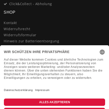
Click&Collect - Abholung
SHOP
Kontakt
Widerrufsrecht
Widerrufsformular
Hinweis zur Batterieentsorgung
Datenschutzerklärung
AGB
Impressum
Vertrag widerrufen
KONTAKT
Montag-Freitag 10:00-18:00 Uhr
+49 (0)2133 210433
shop@dienadel.de
Kieler Str. 18 - 41540 Dormagen