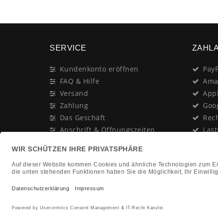
SERVICE
ZAHL
Kundenkonto eröffnen
PayP
FAQ & Hilfe
Ama
Versand
App
Zahlung
Goo
Das Geschäft
Rec
Anschrift & Öffnungszeiten
Last
Geschenk-Gutschein
Kred
Newsletter
Rat
Nac
In Gedenken an:
Vor
Jürgen Duhn
Clic