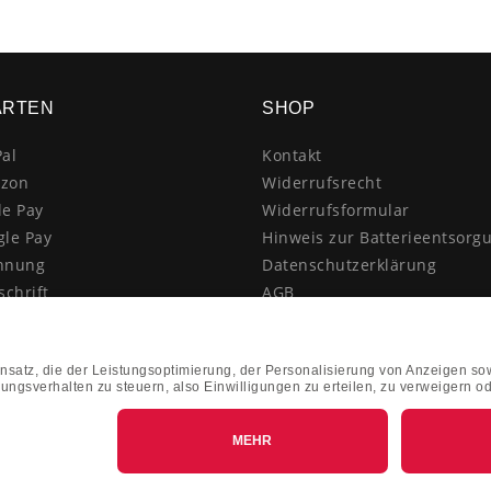
ARTEN
SHOP
al
Kontakt
zon
Widerrufsrecht
le Pay
Widerrufsformular
gle Pay
Hinweis zur Batterieentsorg
hnung
Datenschutzerklärung
schrift
AGB
itkarte
Impressum
enkauf
Vertrag widerrufen
hnahme
kasse
k&Collect - Abholung