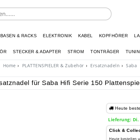
 BASEN & RACKS
ELEKTRONIK
KABEL
KOPFHÖRER
L
HÖR
STECKER & ADAPTER
STROM
TONTRÄGER
TUNIN
Home
PLATTENSPIELER & Zubehör
Ersatznadeln
Saba
satznadel für Saba Hifi Serie 150 Plattenspie
Heute bestel
Lieferung: Di.
Click & Colle
Heute bestellen