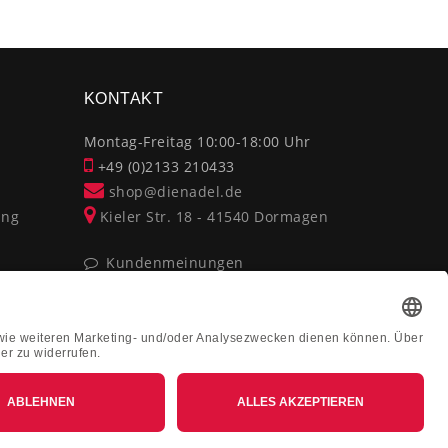
×
KONTAKT
Montag-Freitag 10:00-18:00 Uhr
+49 (0)2133 210433
shop@dienadel.de
ung
Kieler Str. 18 - 41540 Dormagen
Kundenmeinungen
Soziale Verantwortung