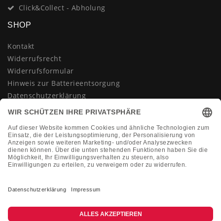
Click&Collect - Abholung
SHOP
Kontakt
Widerrufsrecht
Widerrufsformular
Hinweis zur Batterieentsorgung
Datenschutzerklärung
AGB
Impressum
Vertrag widerrufen
KONTAKT
Montag-Freitag 10:00-18:00 Uhr
+49 (0)2133 210433
shop@dienadel.de
Kieler Str. 18 - 41540 Dormagen