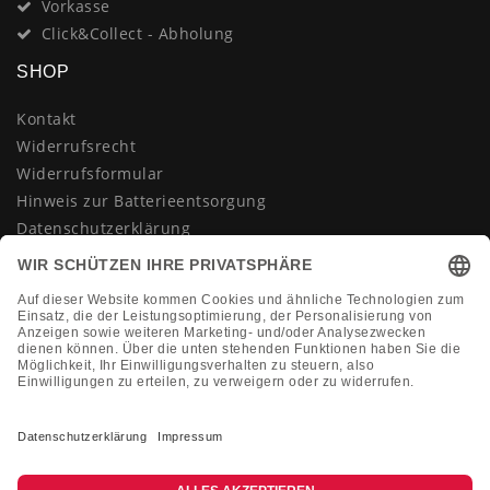
Vorkasse
Click&Collect - Abholung
SHOP
Kontakt
Widerrufsrecht
Widerrufsformular
Hinweis zur Batterieentsorgung
Datenschutzerklärung
AGB
Impressum
Vertrag widerrufen
KONTAKT
Montag-Freitag 10:00-18:00 Uhr
+49 (0)2133 210433
shop@dienadel.de