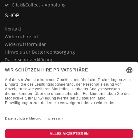
Click&Collect - Abholung
SHOP
Kontakt
Widerrufsrecht
Widerrufsformular
Hinweis zur Batterieentsorgung
Datenschutzerklärung
AGB
Impressum
Vertrag widerrufen
KONTAKT
Montag-Freitag 10:00-18:00 Uhr
+49 (0)2133 210433
shop@dienadel.de
Kieler Str. 18 - 41540 Dormagen