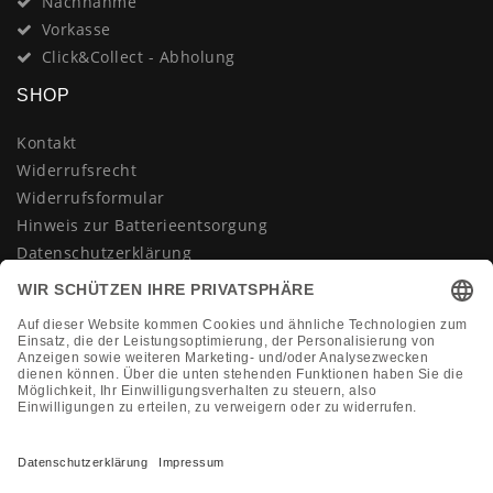
Nachnahme
Vorkasse
Click&Collect - Abholung
SHOP
Kontakt
Widerrufsrecht
Widerrufsformular
Hinweis zur Batterieentsorgung
Datenschutzerklärung
AGB
Impressum
Vertrag widerrufen
KONTAKT
Montag-Freitag 10:00-18:00 Uhr
+49 (0)2133 210433