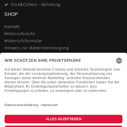
Click&Collect - Abholung
SHOP
Kontakt
Widerrufsrecht
Widerrufsformular
Hinweis zur Batterieentsorgung
Datenschutzerklärung
AGB
Impressum
Vertrag widerrufen
KONTAKT
Montag-Freitag 10:00-18:00 Uhr
+49 (0)2133 210433
shop@dienadel.de
Kieler Str. 18 - 41540 Dormagen