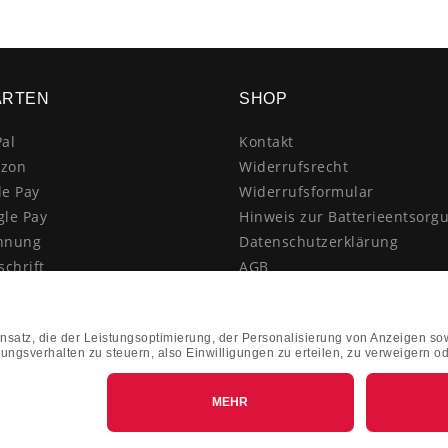
ARTEN
SHOP
al
Kontakt
zon
Widerrufsrecht
le Pay
Widerrufsformular
gle Pay
Hinweis zur Batterieentsorg
hnung
Datenschutzerklärung
schrift
AGB
itkarte
Impressum
enkauf
Vertrag widerrufen
hnahme
kasse
k&Collect - Abholung