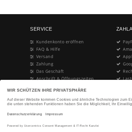
SERVICE
ZAHL
Kundenkonto eröffnen
PayP
FAQ & Hilfe
Ama
Versand
App
Zahlung
Goo
Das Geschäft
Rec
Anschrift & Öffnungszeiten
Last
Geschenk-Gutschein
Kred
Newsletter
Rat
Nac
In Gedenken an:
Vor
Jürgen Duhn
Clic