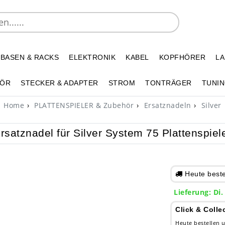
 BASEN & RACKS
ELEKTRONIK
KABEL
KOPFHÖRER
L
HÖR
STECKER & ADAPTER
STROM
TONTRÄGER
TUNIN
Home
PLATTENSPIELER & Zubehör
Ersatznadeln
Silver
rsatznadel für Silver System 75 Plattenspiel
Heute bestel
Lieferung: Di.
Click & Colle
Heute bestellen