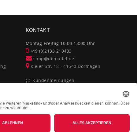
×
KONTAKT
Montag-Freitag 10:00-18:00 Uhr
+49 (0)2133 210433
shop@dienadel.de
ung
Kieler Str. 18 - 41540 Dormagen
Kundenmeinungen
Soziale Verantwortung