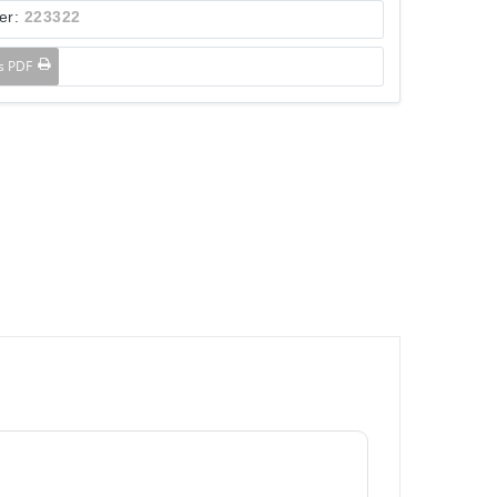
er:
223322
ls PDF