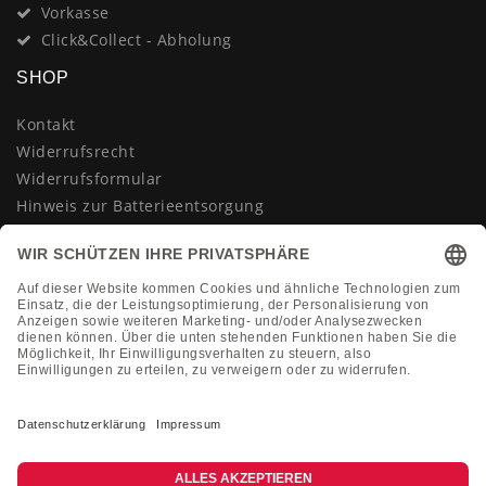
Vorkasse
Click&Collect - Abholung
SHOP
Kontakt
Widerrufsrecht
Widerrufsformular
Hinweis zur Batterieentsorgung
Datenschutzerklärung
AGB
Impressum
Vertrag widerrufen
KONTAKT
Montag-Freitag 10:00-18:00 Uhr
+49 (0)2133 210433
shop@dienadel.de