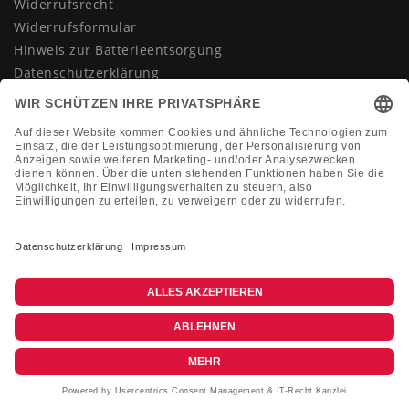
Widerrufsrecht
Widerrufsformular
Hinweis zur Batterieentsorgung
Datenschutzerklärung
AGB
Impressum
Vertrag widerrufen
KONTAKT
Montag-Freitag 10:00-18:00 Uhr
+49 (0)2133 210433
shop@dienadel.de
Kieler Str. 18 - 41540 Dormagen
Kundenmeinungen
Soziale Verantwortung