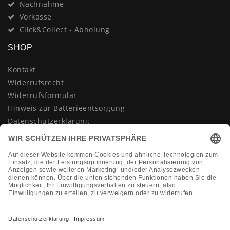
Nachnahme
Vorkasse
Click&Collect - Abholung
SHOP
Kontakt
Widerrufsrecht
Widerrufsformular
Hinweis zur Batterieentsorgung
Datenschutzerklärung
AGB
Impressum
Vertrag widerrufen
KONTAKT
Montag-Freitag 10:00-18:00 Uhr
+49 (0)2133 210433