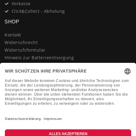
Vorkasse
Click&Collect - Abholung
SHOP
Kontakt
Widerrufsrecht
Widerrufsformular
Hinweis zur Batterieentsorgung
Datenschutzerklärung
AGB
Impressum
Vertrag widerrufen
KONTAKT
Montag-Freitag 10:00-18:00 Uhr
+49 (0)2133 210433
shop@dienadel.de