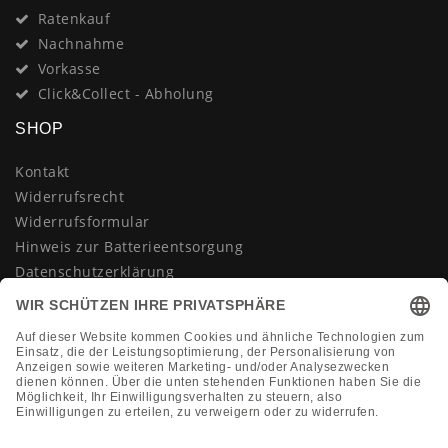
Ratenkauf
Nachnahme
Vorkasse
Click&Collect - Abholung
SHOP
Kontakt
Widerrufsrecht
Widerrufsformular
Hinweis zur Batterieentsorgung
Datenschutzerklärung
AGB
Impressum
Vertrag widerrufen
KONTAKT
Montag-Freitag 10:00-18:00 Uhr