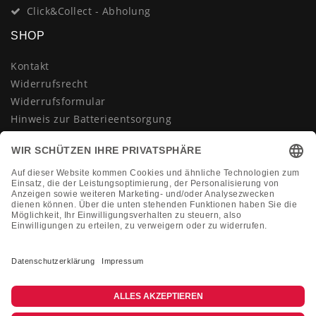
Click&Collect - Abholung
SHOP
Kontakt
Widerrufsrecht
Widerrufsformular
Hinweis zur Batterieentsorgung
Datenschutzerklärung
AGB
Impressum
Vertrag widerrufen
KONTAKT
Montag-Freitag 10:00-18:00 Uhr
+49 (0)2133 210433
shop@dienadel.de
Kieler Str. 18 - 41540 Dormagen