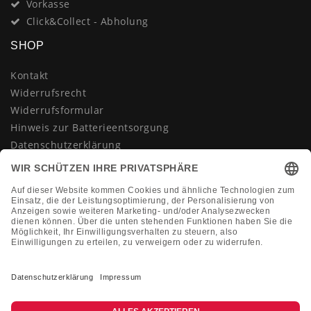
Vorkasse
Click&Collect - Abholung
SHOP
Kontakt
Widerrufsrecht
Widerrufsformular
Hinweis zur Batterieentsorgung
Datenschutzerklärung
AGB
Impressum
Vertrag widerrufen
KONTAKT
Montag-Freitag 10:00-18:00 Uhr
+49 (0)2133 210433
shop@dienadel.de