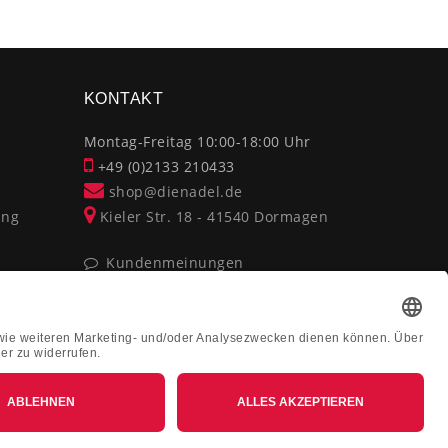
×
KONTAKT
Montag-Freitag 10:00-18:00 Uhr
+49 (0)2133 210433
shop@dienadel.de
ung
Kieler Str. 18 - 41540 Dormagen
Kundenmeinungen
Soziale Verantwortung