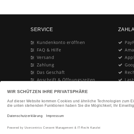
SERVICE
ZAHL
Kundenkonto eröffnen
PayP
FAQ & Hilfe
Ama
Versand
App
Zahlung
Goo
Das Geschäft
Rec
Anschrift & Öffnungszeiten
Last
Geschenk-Gutschein
Kred
Newsletter
Rat
Nac
In Gedenken an:
Vor
Jürgen Duhn
Clic