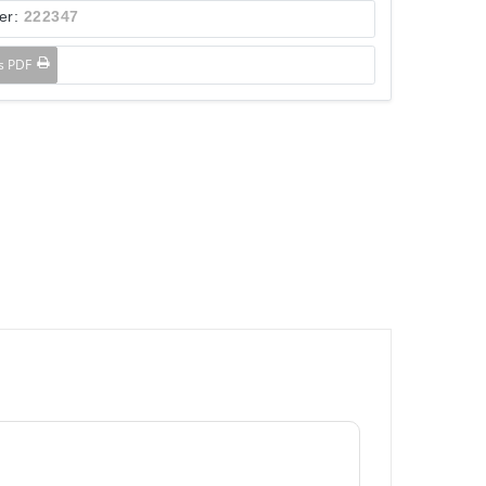
er:
222347
ls PDF