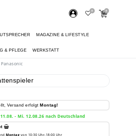
0
0
AUTSPRECHER
MAGAZINE & LIFESTYLE
G & PFLEGE
WERKSTATT
 Panasonic
ttenspieler
lt, Versand erfolgt
Montag!
 11.08. - Mi. 12.08.26 nach Deutschland
tionen zu YouTube Cookies finden Sie hier: Google Cookie-Pol
ct
unter https://policies.google.com/privacy
 und
Montag
von 10:30 Uhr-18:00 Uhr