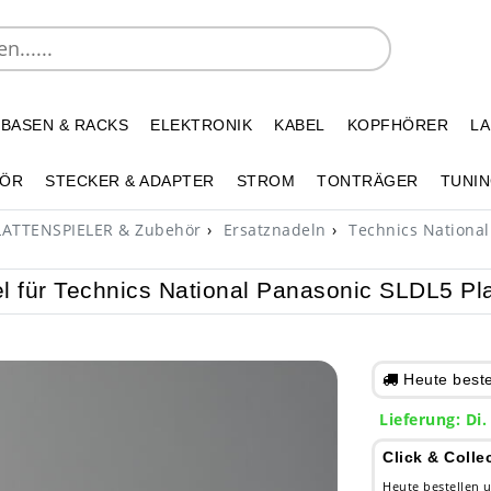
 BASEN & RACKS
ELEKTRONIK
KABEL
KOPFHÖRER
L
HÖR
STECKER & ADAPTER
STROM
TONTRÄGER
TUNIN
ATTENSPIELER & Zubehör
Ersatznadeln
Technics National
l für Technics National Panasonic SLDL5 Pla
Heute bestel
Lieferung: Di.
Informa
Click & Colle
Heute bestellen