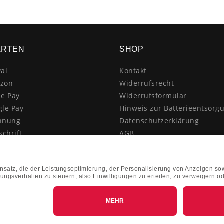
ARTEN
SHOP
al
Kontakt
zon
Widerrufsrecht
le Pay
Widerrufsformular
gle Pay
Hinweis zur Batterieentsorg
hnung
Datenschutzerklärung
schrift
AGB
itkarte
Impressum
enkauf
Vertrag widerrufen
hnahme
kasse
k&Collect - Abholung