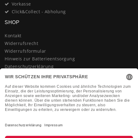
Vorkasse
Click&Collect - Abholung
SHOP
Kontakt
Widerrufsrecht
Widerrufsformular
Hinweis zur Batterieentsorgung
Datenschutzerklärung
AGB
Impressum
Vertrag widerrufen
KONTAKT
Montag-Freitag 10:00-18:00 Uhr
+49 (0)2133 210433
shop@dienadel.de