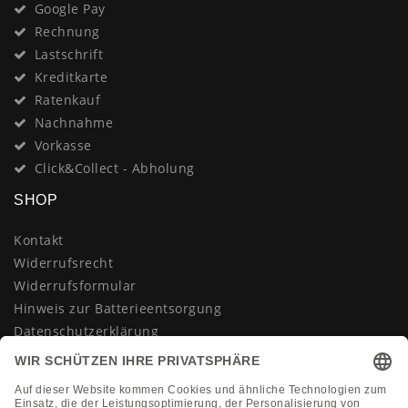
Google Pay
Rechnung
Lastschrift
Kreditkarte
Ratenkauf
Nachnahme
Vorkasse
Click&Collect - Abholung
SHOP
Kontakt
Widerrufsrecht
Widerrufsformular
Hinweis zur Batterieentsorgung
Datenschutzerklärung
AGB
Impressum