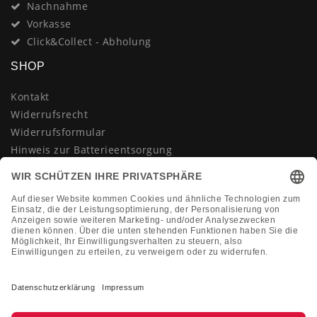
Nachnahme
Vorkasse
Click&Collect - Abholung
SHOP
Kontakt
Widerrufsrecht
Widerrufsformular
Hinweis zur Batterieentsorgung
Datenschutzerklärung
AGB
Impressum
Vertrag widerrufen
KONTAKT
Montag-Freitag 10:00-18:00 Uhr
+49 (0)2133 210433